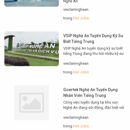
Nghệ An
Nghệ An, vị trí, yêu cầu, chế độ đãi
vieclamnghean
ngộ và cách ứng tuyển hiệu quả. Bài
viết phân tích rõ ràng từng bước để
trong
Hot Jobs
bạn chuẩn bị hồ sơ và phỏng vấn tự…
VSIP Nghệ An Tuyển Dụng Kỹ Sư
Biết Tiếng Trung
VSIP Nghệ An tuyển dụng kỹ sư biết
tiếng Trung đang thu hút nhiều kỹ sư
muốn làm việc trong khu công
vieclamnghean
nghiệp hiện đại. Bài viết này sẽ trình
bày yêu cầu tuyển dụng, quyền lợi,
trong
Hot Jobs
quy trình ứng tuyển và mẹo phỏng
vấn để bạn nắm bắt cơ hội nhanh
chóng. Tổng quan…
Goertek Nghệ An Tuyển Dụng
Nhân Viên Tiếng Trung
Công việc tuyển dụng tại khu vực
Nghệ An đang sôi động, đặc biệt với
nhu cầu tuyển người biết tiếng Trung.
vieclamnghean
Với nhiều vị trí cho nhân viên giao
tiếp, phiên dịch và hỗ trợ sản xuất,
trong
Hot Jobs
Goertek Nghệ An Tuyển Dụng Nhân