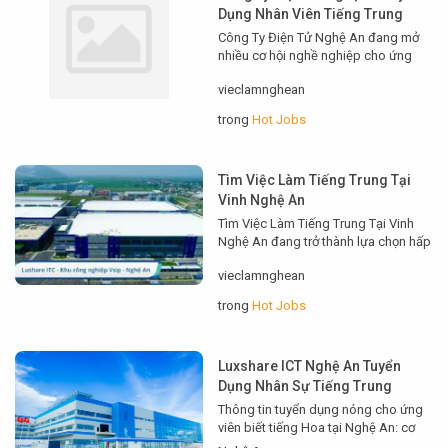
Dụng Nhân Viên Tiếng Trung
Công Ty Điện Tử Nghệ An đang mở
nhiều cơ hội nghề nghiệp cho ứng
viên biết tiếng Trung. Bài viết này
vieclamnghean
hướng dẫn chi tiết về vị trí, yêu cầu,
quyền lợi và cách ứng tuyển. Người
trong
Hot Jobs
tìm việc sẽ nắm rõ bước chuẩn bị cần
thiết để tăng cơ hội trúng tuyển.
Thực…
Tìm Việc Làm Tiếng Trung Tại
Vinh Nghệ An
Tìm Việc Làm Tiếng Trung Tại Vinh
Nghệ An đang trở thành lựa chọn hấp
dẫn cho nhiều bạn trẻ. Bài viết phân
vieclamnghean
tích cơ hội, kỹ năng cần có, nguồn tìm
việc, mức lương và mẹo ứng tuyển.
trong
Hot Jobs
Mục tiêu là giúp bạn nắm rõ đường đi
nhanh nhất để xin việc thành công….
Luxshare ICT Nghệ An Tuyển
Dụng Nhân Sự Tiếng Trung
Thông tin tuyển dụng nóng cho ứng
viên biết tiếng Hoa tại Nghệ An: cơ
hội nghề nghiệp cùng Luxshare ICT