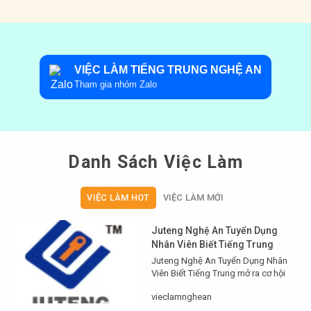
VIỆC LÀM TIẾNG TRUNG NGHỆ AN
Tham gia nhóm Zalo
Danh Sách Việc Làm
VIỆC LÀM HOT
VIỆC LÀM MỚI
Juteng Nghệ An Tuyển Dụng
Nhân Viên Biết Tiếng Trung
Juteng Nghệ An Tuyển Dụng Nhân
Viên Biết Tiếng Trung mở ra cơ hội
nghề nghiệp hấp dẫn cho ứng viên
vieclamnghean
tại miền Trung. Bài viết này hướng
dẫn yêu cầu, quyền lợi, cách ứng