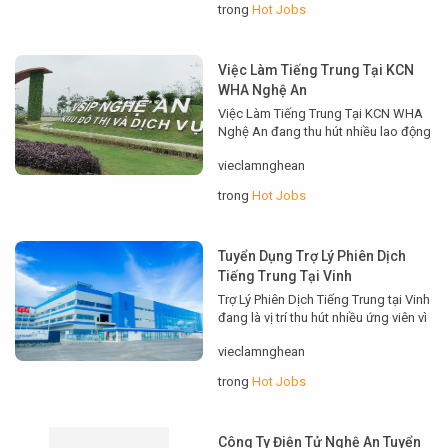
trong
Hot Jobs
tuyển và mẹo phỏng vấn. Thông tin
thực tế, dễ áp dụng cho người đang
tìm việc hoặc muốn thử…
Việc Làm Tiếng Trung Tại KCN
WHA Nghệ An
Việc Làm Tiếng Trung Tại KCN WHA
Nghệ An đang thu hút nhiều lao động
nhờ sự phát triển của các nhà máy có
vieclamnghean
vốn Trung Quốc. Bài viết này sẽ phân
tích cơ hội, yêu cầu kỹ năng, mức
trong
Hot Jobs
lương và mẹo ứng tuyển để giúp bạn
nắm bắt vị trí phù hợp. Tổng…
Tuyển Dụng Trợ Lý Phiên Dịch
Tiếng Trung Tại Vinh
Trợ Lý Phiên Dịch Tiếng Trung tại Vinh
đang là vị trí thu hút nhiều ứng viên vì
nhu cầu giao thương tăng. Bài viết
vieclamnghean
này hướng dẫn mô tả công việc, yêu
cầu, quyền lợi và cách ứng tuyển.
trong
Hot Jobs
Người tìm việc sẽ biết nên chuẩn bị gì
để nổi bật trong quá trình…
Công Ty Điện Tử Nghệ An Tuyển