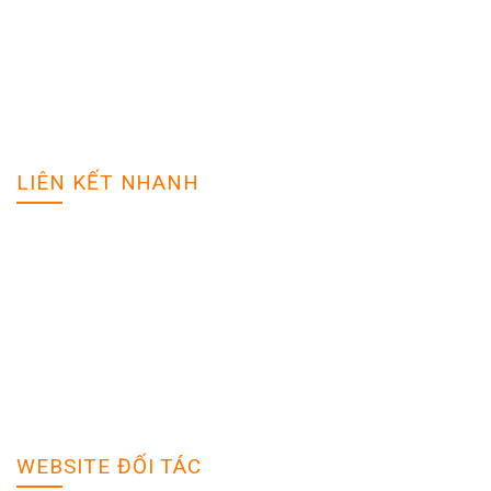
Địa chỉ: Tp Vinh - Nghệ An
Hotline: 0988888888
Email: tuyendung@gmail.com
Website: vieclamnghean.net
LIÊN KẾT NHANH
Đăng tuyển dụng
Tìm hồ sơ
Giải pháp tối ưu
Sản phẩm dịch vụ
Quy định bảo mật
Trợ giúp
WEBSITE ĐỐI TÁC