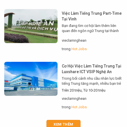
Viên Tiếng Trung mở ra cơ hội nghề
nghiệp hấp dẫn…
Việc Làm Tiếng Trung Part-Time
Tại Vinh
Bạn đang tìm cơ hội làm thêm liên
quan đến ngôn ngữ Trung tại thành
phố Vinh? Các vị trí part-time phổ
vieclamnghean
biến, vốn và kỹ năng cần có, mức
lương tham khảo, cùng những mẹo
trong
Hot Jobs
thực tế giúp bạn nhanh tìm việc. Nếu
muốn cân nhắc giữa thời gian học và
thu nhập, đây…
Cơ Hội Việc Làm Tiếng Trung Tại
Luxshare ICT VSIP Nghệ An
Trong bối cảnh nhu cầu nhân lực biết
tiếng Trung tăng mạnh, nhiều bạn trẻ
ở Nghệ An đang quan tâm đến cơ hội
Trên 20 triệu, Từ 10-20 triệu
tại các nhà máy lớn. Phân tích chi tiết
vieclamnghean
về môi trường và các vị trí tuyển
dụng, yêu cầu kỹ năng, thu nhập,
trong
Hot Jobs
phúc lợi và cách ứng tuyển để…
XEM THÊM