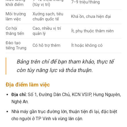
7–9 triệu/tháng
khởi điểm
(tùy vị trí)
Môi trường
Xưởng sạch, tiêu
Khá ồn, chưa hiện đại
làm việc
chuẩn quốc tế
Cơ hội
Cao, nhiều vị trí
Ít, phụ thuộc thâm niên
thăng tiến
quản lý
Đào tạo
Có hỗ trợ thêm
Ít hoặc không có
tiếng Trung
Bảng trên chỉ để bạn tham khảo, thực tế
còn tùy năng lực và thỏa thuận.
Địa điểm làm việc
Địa chỉ:
Số 1, Đường Dân Chủ, KCN VSIP, Hưng Nguyên,
Nghệ An.
Nhà máy gần trục đường lớn, thuận tiện đi lại, đặc biệt
cho người ở TP Vinh và vùng lân cận.