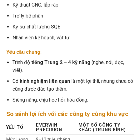
Kỹ thuật CNC, lắp ráp
Trợ lý bộ phận
Kỹ sư chất lượng SQE
Nhân viên kế hoạch, vật tư
Yêu cầu chung:
Trình độ
tiếng Trung 2 – 4 kỹ năng
(nghe, nói, đọc,
viết).
Có
kinh nghiệm liên quan
là một lợi thế, nhưng chưa có
cũng được đào tạo thêm.
Siêng năng, chịu học hỏi, hòa đồng.
So sánh lợi ích với các công ty cùng khu vực
EVERWIN
MỘT SỐ CÔNG TY
YẾU TỐ
PRECISION
KHÁC (TRUNG BÌNH)
Mức lương
9–12 triệu/tháng