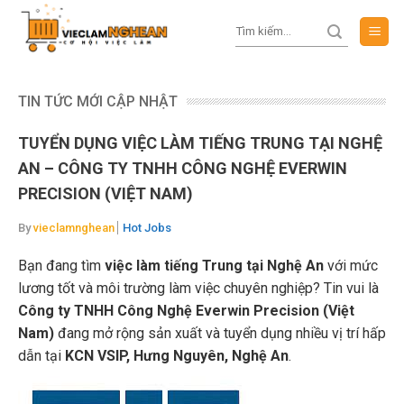
Skip
to
content
TIN TỨC MỚI CẬP NHẬT
TUYỂN DỤNG VIỆC LÀM TIẾNG TRUNG TẠI NGHỆ
AN – CÔNG TY TNHH CÔNG NGHỆ EVERWIN
PRECISION (VIỆT NAM)
By
vieclamnghean
Hot Jobs
Bạn đang tìm
việc làm tiếng Trung tại Nghệ An
với mức
lương tốt và môi trường làm việc chuyên nghiệp? Tin vui là
Công ty TNHH Công Nghệ Everwin Precision (Việt
Nam)
đang mở rộng sản xuất và tuyển dụng nhiều vị trí hấp
dẫn tại
KCN VSIP, Hưng Nguyên, Nghệ An
.