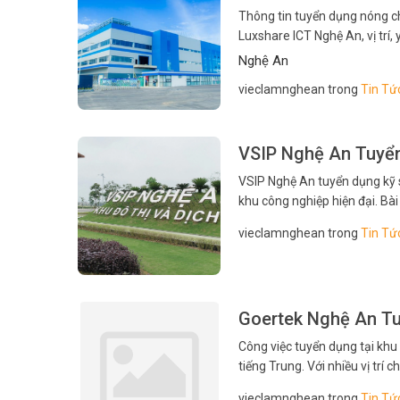
Thông tin tuyển dụng nóng ch
Luxshare ICT Nghệ An, vị trí,
tích rõ ràng từng bước để bạ
Nghệ An
vieclamnghean trong
Tin Tứ
VSIP Nghệ An Tuyển
VSIP Nghệ An tuyển dụng kỹ s
khu công nghiệp hiện đại. Bài
tuyển và mẹo phỏng vấn để 
vieclamnghean trong
Tin Tứ
Goertek Nghệ An Tu
Công việc tuyển dụng tại khu
tiếng Trung. Với nhiều vị trí 
An Tuyển Dụng Nhân Viên Tiế
vieclamnghean trong
Tin Tứ