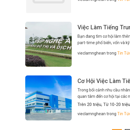
Việc Làm Tiếng Tru
Bạn đang tìm cơ hội làm thêm
part-time phổ biến, vốn và 
giúp bạn nhanh tìm việc. Nếu
vieclamnghean trong
Tin Tứ
Cơ Hội Việc Làm Ti
Trong bối cảnh nhu cầu nhân 
quan tâm đến cơ hội tại các nh
dụng, yêu cầu kỹ năng, thu n
Trên 20 triệu, Từ 10-20 triệ
vieclamnghean trong
Tin Tứ