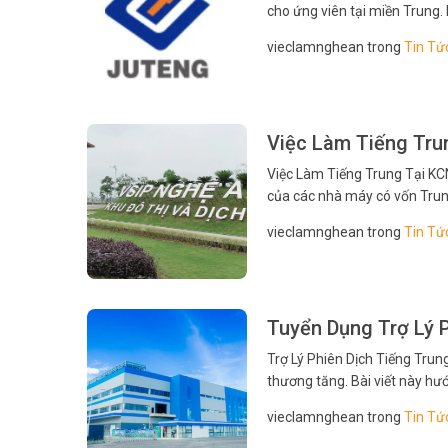
cho ứng viên tại miền Trung.
phỏng vấn. Thông tin thực t
vieclamnghean trong
Tin Tứ
Việc Làm Tiếng Tr
Việc Làm Tiếng Trung Tại KC
của các nhà máy có vốn Trung
lương và mẹo ứng tuyển để gi
vieclamnghean trong
Tin Tứ
Tuyển Dụng Trợ Lý P
Trợ Lý Phiên Dịch Tiếng Trung 
thương tăng. Bài viết này hư
Người tìm việc sẽ biết nên chu
vieclamnghean trong
Tin Tứ