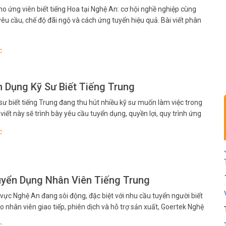
o ứng viên biết tiếng Hoa tại Nghệ An: cơ hội nghề nghiệp cùng
 yêu cầu, chế độ đãi ngộ và cách ứng tuyển hiệu quả. Bài viết phân
n chuẩn bị hồ sơ và phỏng vấn tự…
c
 Dụng Kỹ Sư Biết Tiếng Trung
ư biết tiếng Trung đang thu hút nhiều kỹ sư muốn làm việc trong
 viết này sẽ trình bày yêu cầu tuyển dụng, quyền lợi, quy trình ứng
bạn nắm bắt cơ hội nhanh chóng. Tổng quan…
c
yển Dụng Nhân Viên Tiếng Trung
 vực Nghệ An đang sôi động, đặc biệt với nhu cầu tuyển người biết
cho nhân viên giao tiếp, phiên dịch và hỗ trợ sản xuất, Goertek Nghệ
ng Trung mở ra cơ hội nghề nghiệp hấp dẫn…
c