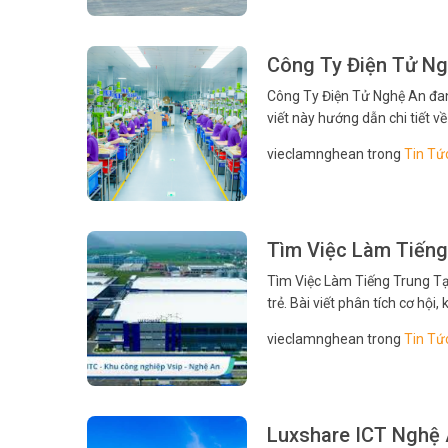
Công Ty Điện Tử Ng
Công Ty Điện Tử Nghệ An đang
viết này hướng dẫn chi tiết về
rõ bước chuẩn bị cần thiết để
vieclamnghean trong
Tin Tứ
Tìm Việc Làm Tiếng
Tìm Việc Làm Tiếng Trung Tạ
trẻ. Bài viết phân tích cơ hộ
Mục tiêu là giúp bạn nắm rõ 
vieclamnghean trong
Tin Tứ
Luxshare ICT Nghệ 