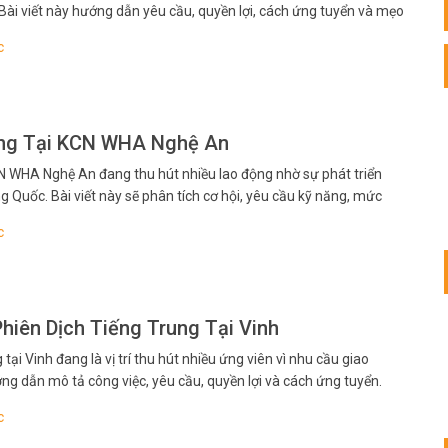
 Bài viết này hướng dẫn yêu cầu, quyền lợi, cách ứng tuyển và mẹo
ế, dễ áp dụng cho người đang tìm việc hoặc muốn thử…
c
ung Tại KCN WHA Nghệ An
N WHA Nghệ An đang thu hút nhiều lao động nhờ sự phát triển
 Quốc. Bài viết này sẽ phân tích cơ hội, yêu cầu kỹ năng, mức
úp bạn nắm bắt vị trí phù hợp. Tổng…
c
hiên Dịch Tiếng Trung Tại Vinh
tại Vinh đang là vị trí thu hút nhiều ứng viên vì nhu cầu giao
ớng dẫn mô tả công việc, yêu cầu, quyền lợi và cách ứng tuyển.
ẩn bị gì để nổi bật trong quá trình…
c