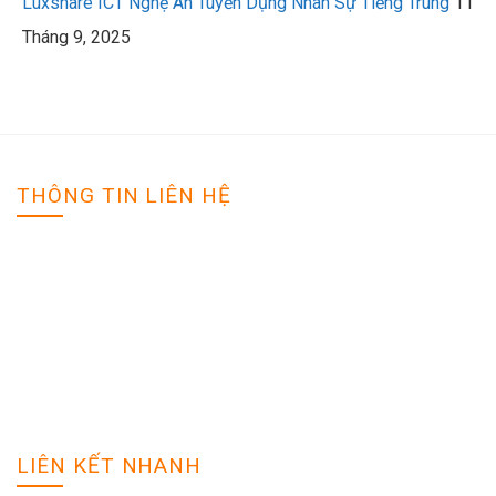
Luxshare ICT Nghệ An Tuyển Dụng Nhân Sự Tiếng Trung
11
Tháng 9, 2025
THÔNG TIN LIÊN HỆ
VIỆC LÀM NGHỆ AN
Địa chỉ: Tp Vinh - Nghệ An
Hotline: 0988888888
Email: tuyendung@gmail.com
Website: vieclamnghean.net
LIÊN KẾT NHANH