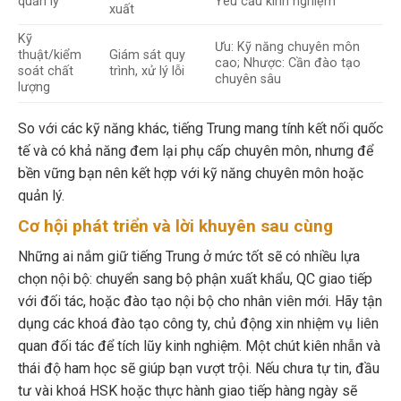
quản lý
Yêu cầu kinh nghiệm
xuất
Kỹ
Ưu: Kỹ năng chuyên môn
thuật/kiểm
Giám sát quy
cao; Nhược: Cần đào tạo
soát chất
trình, xử lý lỗi
chuyên sâu
lượng
So với các kỹ năng khác, tiếng Trung mang tính kết nối quốc
tế và có khả năng đem lại phụ cấp chuyên môn, nhưng để
bền vững bạn nên kết hợp với kỹ năng chuyên môn hoặc
quản lý.
Cơ hội phát triển và lời khuyên sau cùng
Những ai nắm giữ tiếng Trung ở mức tốt sẽ có nhiều lựa
chọn nội bộ: chuyển sang bộ phận xuất khẩu, QC giao tiếp
với đối tác, hoặc đào tạo nội bộ cho nhân viên mới. Hãy tận
dụng các khoá đào tạo công ty, chủ động xin nhiệm vụ liên
quan đối tác để tích lũy kinh nghiệm. Một chút kiên nhẫn và
thái độ ham học sẽ giúp bạn vượt trội. Nếu chưa tự tin, đầu
tư vài khoá HSK hoặc thực hành giao tiếp hàng ngày sẽ