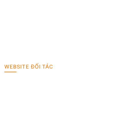
Đăng tuyển dụng
Tìm hồ sơ
Giải pháp tối ưu
Sản phẩm dịch vụ
Quy định bảo mật
Trợ giúp
WEBSITE ĐỐI TÁC
Vieclam.Tuoitre.vn
Vieclam.Vietnamnet.vn
VieclamIT.vn
Vieclam24h.com.vn
Hanova.vn
Liên hệ