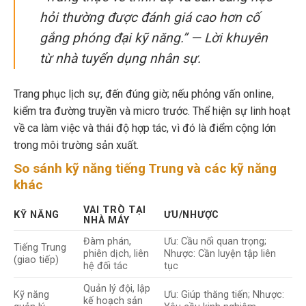
hỏi thường được đánh giá cao hơn cố
gắng phóng đại kỹ năng.” — Lời khuyên
từ nhà tuyển dụng nhân sự.
Trang phục lịch sự, đến đúng giờ; nếu phỏng vấn online,
kiểm tra đường truyền và micro trước. Thể hiện sự linh hoạt
về ca làm việc và thái độ hợp tác, vì đó là điểm cộng lớn
trong môi trường sản xuất.
So sánh kỹ năng tiếng Trung và các kỹ năng
khác
VAI TRÒ TẠI
KỸ NĂNG
ƯU/NHƯỢC
NHÀ MÁY
Đàm phán,
Ưu: Cầu nối quan trọng;
Tiếng Trung
phiên dịch, liên
Nhược: Cần luyện tập liên
(giao tiếp)
hệ đối tác
tục
Quản lý đội, lập
Kỹ năng
Ưu: Giúp thăng tiến; Nhược:
kế hoạch sản