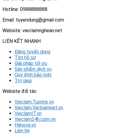
Hotline: 0988888888
Email: tuyendung@gmail.com
Website: vieclamnghean.net
LIÊN KẾT NHANH
Đăng tuyển dụng
Tìm hồ sơ
Giải pháp tối ưu
Sản phẩm dịch vụ
Quy định bảo mật
Trợ giúp
Website đối tác
Vieclam.Tuoitre.vn
Vieclam.Vietnamnet.vn
VieclamIT.vn
Vieclam24h.com.vn
Hanova.vn
Liên hệ