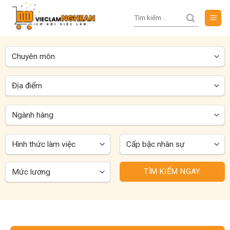
Skip
to
content
TÌM KIẾM NGAY