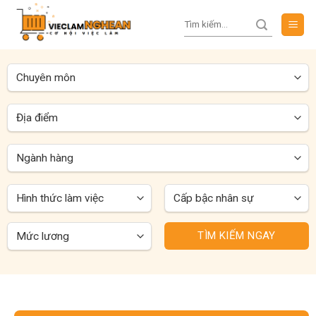
Skip
to
content
TÌM KIẾM NGAY