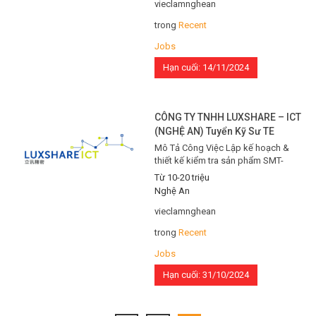
nguyên vật liệu, kiểm soát tồn kho
vieclamnghean
và đảm bảo tính hợp lý của nguyên
trong
Recent
liệu…
Jobs
Hạn cuối: 14/11/2024
CÔNG TY TNHH LUXSHARE – ICT
(NGHỆ AN) Tuyển Kỹ Sư TE
Mô Tả Công Việc Lập kế hoạch &
thiết kế kiểm tra sản phẩm SMT-
PCBA: Trực tiếp tham gia vào quá
Từ 10-20 triệu
trình lập kế hoạch và thiết kế các
Nghệ An
quy trình kiểm tra sản phẩm trong
lĩnh vực sản xuất điện tử SMT-PCBA.
vieclamnghean
Lắp đặt trạm kiểm tra & chuyền hàn:
trong
Recent
Đảm nhận công việc…
Jobs
Hạn cuối: 31/10/2024