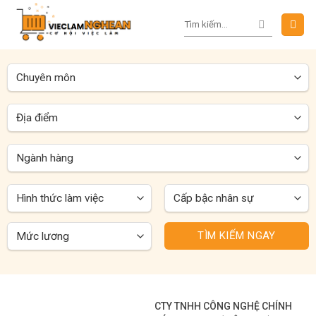
Skip
to
content
TÌM KIẾM NGAY
CTY TNHH CÔNG NGHỆ CHÍNH