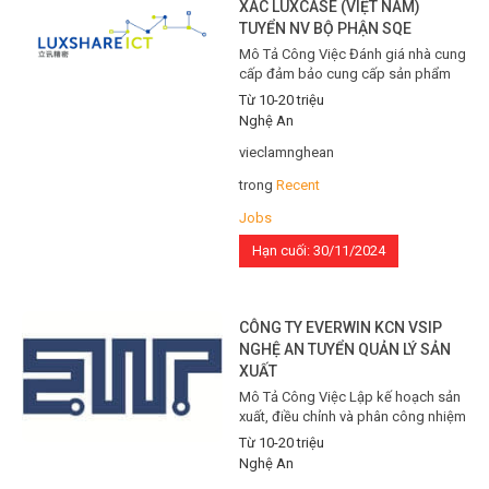
XÁC LUXCASE (VIỆT NAM)
TUYỂN NV BỘ PHẬN SQE
Mô Tả Công Việc Đánh giá nhà cung
cấp đảm bảo cung cấp sản phẩm
và dịch vụ đạt tiêu chuẩn chất lượng.
Từ 10-20 triệu
Duy trì liên lạc và hợp tác hiệu quả
Nghệ An
với nhà cung cấp. Kiểm tra và đánh
giá sản phẩm, dịch vụ từ nhà cung
vieclamnghean
cấp, xử lý các vấn đề liên…
trong
Recent
Jobs
Hạn cuối: 30/11/2024
CÔNG TY EVERWIN KCN VSIP
NGHỆ AN TUYỂN QUẢN LÝ SẢN
XUẤT
Mô Tả Công Việc Lập kế hoạch sản
xuất, điều chỉnh và phân công nhiệm
vụ sản xuất phù hợp. Thống kê, phân
Từ 10-20 triệu
tích, tổng hợp hiệu quả sản xuất định
Nghệ An
kỳ. Chuẩn bị và cập nhật kế hoạch