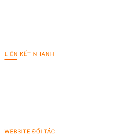
Địa chỉ: Tp Vinh - Nghệ An
Hotline: 0988888888
Email: tuyendung@gmail.com
Website: vieclamnghean.net
LIÊN KẾT NHANH
Đăng tuyển dụng
Tìm hồ sơ
Giải pháp tối ưu
Sản phẩm dịch vụ
Quy định bảo mật
Trợ giúp
WEBSITE ĐỐI TÁC