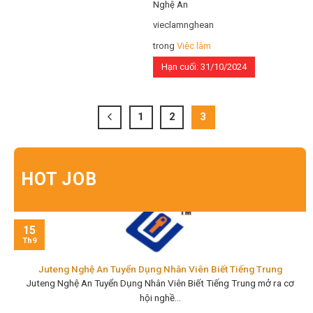
Nghệ An
quy trình kiểm tra sản phẩm trong
lĩnh vực sản xuất điện tử SMT-PCBA.
vieclamnghean
Lắp đặt trạm kiểm tra & chuyền hàn:
trong
Việc làm
Đảm nhận công việc…
Hạn cuối: 31/10/2024
1
2
3
HOT JOB
15
Th9
Juteng Nghệ An Tuyển Dụng Nhân Viên Biết Tiếng Trung
Juteng Nghệ An Tuyển Dụng Nhân Viên Biết Tiếng Trung mở ra cơ
hội nghề...