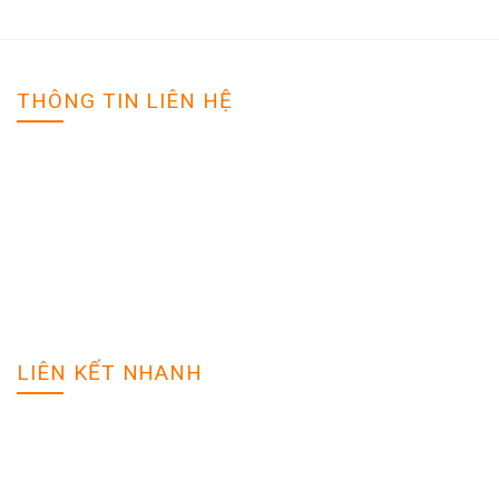
THÔNG TIN LIÊN HỆ
VIỆC LÀM NGHỆ AN
Địa chỉ: Tp Vinh - Nghệ An
Hotline: 0988888888
Email: tuyendung@gmail.com
Website: vieclamnghean.net
LIÊN KẾT NHANH
Đăng tuyển dụng
Tìm hồ sơ