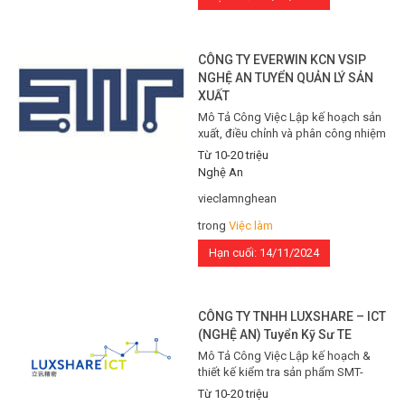
CÔNG TY EVERWIN KCN VSIP
NGHỆ AN TUYỂN QUẢN LÝ SẢN
XUẤT
Mô Tả Công Việc Lập kế hoạch sản
xuất, điều chỉnh và phân công nhiệm
vụ sản xuất phù hợp. Thống kê, phân
Từ 10-20 triệu
tích, tổng hợp hiệu quả sản xuất định
Nghệ An
kỳ. Chuẩn bị và cập nhật kế hoạch
nguyên vật liệu, kiểm soát tồn kho
vieclamnghean
và đảm bảo tính hợp lý của nguyên
trong
Việc làm
liệu…
Hạn cuối: 14/11/2024
CÔNG TY TNHH LUXSHARE – ICT
(NGHỆ AN) Tuyển Kỹ Sư TE
Mô Tả Công Việc Lập kế hoạch &
thiết kế kiểm tra sản phẩm SMT-
PCBA: Trực tiếp tham gia vào quá
Từ 10-20 triệu
trình lập kế hoạch và thiết kế các