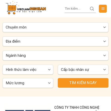
Skip
to
content
TÌM KIẾM NGAY
CÔNG TY TNHH CÔNG NGHỆ