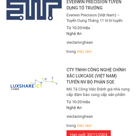
EVERWIN PRECISION TUYỂN
DỤNG TỔ TRƯỞNG
Everwin Precision (Việt Nam) –
Tuyển Dụng Tháng 11 Vị trí tuyển
dụng: Tổ trưởng sản xuất: Quản lý
Từ 10-20 triệu
đội ngũ công nhân, lập kế hoạch
Nghệ An
sản xuất và giám sát tiến độ nhằm
đảm bảo năng suất và chất lượng.
vieclamnghean
Quyền lợi: Thu nhập hấp dẫn, các
trong
Việc làm
khoản phụ cấp và thưởng dựa trên…
CTY TNHH CÔNG NGHỆ CHÍNH
XÁC LUXCASE (VIỆT NAM)
TUYỂN NV BỘ PHẬN SQE
Mô Tả Công Việc Đánh giá nhà cung
cấp đảm bảo cung cấp sản phẩm
và dịch vụ đạt tiêu chuẩn chất lượng.
Từ 10-20 triệu
Duy trì liên lạc và hợp tác hiệu quả
Nghệ An
với nhà cung cấp. Kiểm tra và đánh
giá sản phẩm, dịch vụ từ nhà cung
vieclamnghean
cấp, xử lý các vấn đề liên…
trong
Việc làm
Hạn cuối: 30/11/2024