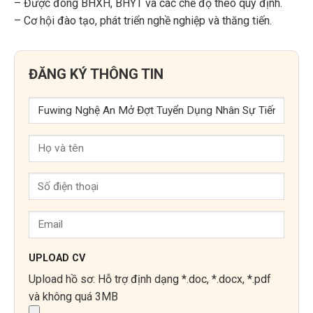
– Được đóng BHXH, BHYT và các chế độ theo quy định.
– Cơ hội đào tạo, phát triển nghề nghiệp và thăng tiến.
ĐĂNG KÝ THÔNG TIN
UPLOAD CV
Upload hồ sơ: Hỗ trợ định dạng *.doc, *.docx, *.pdf
và không quá 3MB