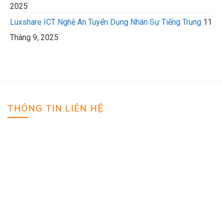
2025
Luxshare ICT Nghệ An Tuyển Dụng Nhân Sự Tiếng Trung
11
Tháng 9, 2025
THÔNG TIN LIÊN HỆ
VIỆC LÀM NGHỆ AN
Địa chỉ: Tp Vinh - Nghệ An
Hotline: 0988888888
Email: tuyendung@gmail.com
Website: vieclamnghean.net