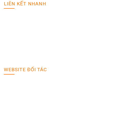
LIÊN KẾT NHANH
Đăng tuyển dụng
Tìm hồ sơ
Giải pháp tối ưu
Sản phẩm dịch vụ
Quy định bảo mật
Trợ giúp
WEBSITE ĐỐI TÁC
Vieclam.Tuoitre.vn
Vieclam.Vietnamnet.vn
VieclamIT.vn
Vieclam24h.com.vn
Hanova.vn